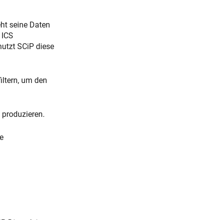
eht seine Daten
 ICS
nutzt SCiP diese
iltern, um den
u produzieren.
e