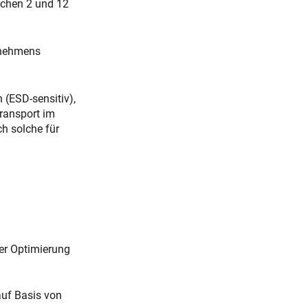
schen 2 und 12
ernehmens
 (ESD-sensitiv),
ransport im
h solche für
der Optimierung
auf Basis von