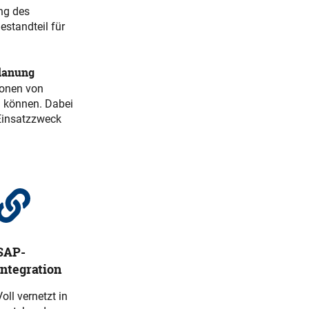
ung des
estandteil für
lanung
lionen von
en können. Dabei
 Einsatzzweck
SAP-
Integration
Voll vernetzt in