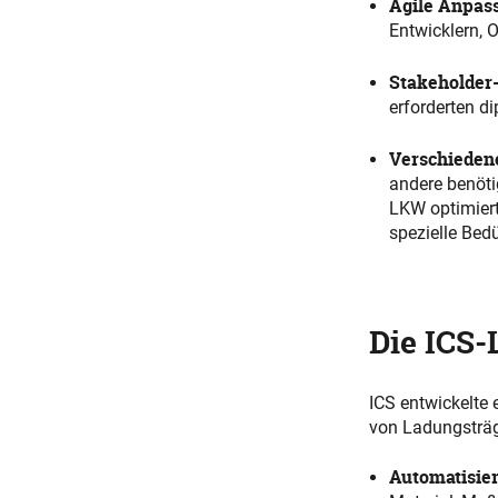
Agile Anpas
Entwicklern, 
Stakeholde
erforderten d
Verschiedene
andere benöti
LKW optimiert
spezielle Bedü
Die ICS-
ICS entwickelte 
von Ladungsträge
Automatisie