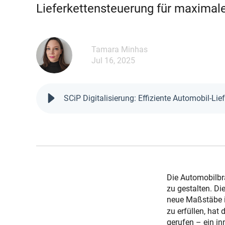
Lieferkettensteuerung für maximale 
Tamara Minhas
Jul 16, 2025
SCiP Digitalisierung: Effiziente Automobil-Lief
Die Automobilbra
zu gestalten. Di
neue Maßstäbe i
zu erfüllen, ha
gerufen – ein i