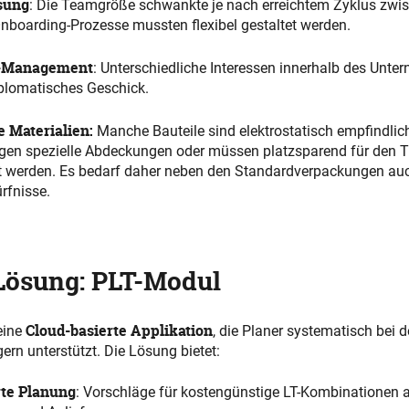
sung
: Die Teamgröße schwankte je nach erreichtem Zyklus zwi
Onboarding-Prozesse mussten flexibel gestaltet werden.
r-Management
: Unterschiedliche Interessen innerhalb des Unt
iplomatisches Geschick.
 Materialien:
Manche Bauteile sind elektrostatisch empfindlich
gen spezielle Abdeckungen oder müssen platzsparend für den T
 werden. Es bedarf daher neben den Standardverpackungen auc
rfnisse.
Lösung: PLT-Modul
Cloud-basierte Applikation
eine
, die Planer systematisch bei 
rn unterstützt. Die Lösung bietet:
rte Planung
: Vorschläge für kostengünstige LT-Kombinationen 