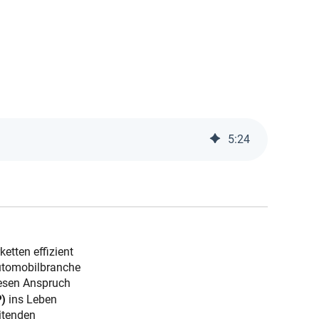
5
:
24
etten effizient
Automobilbranche
iesen Anspruch
P)
ins Leben
itenden