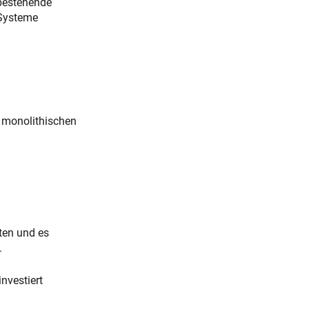
bestehende
Systeme
 monolithischen
ten und es
.
investiert