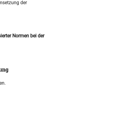
msetzung der
ierter Normen bei der
tung
en.