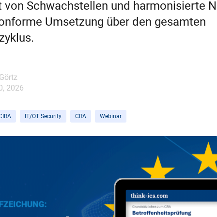
t von Schwachstellen und harmonisierte 
konforme Umsetzung über den gesamten
zyklus.
Görtz
0, 2026
CIRA
IT/OT Security
CRA
Webinar