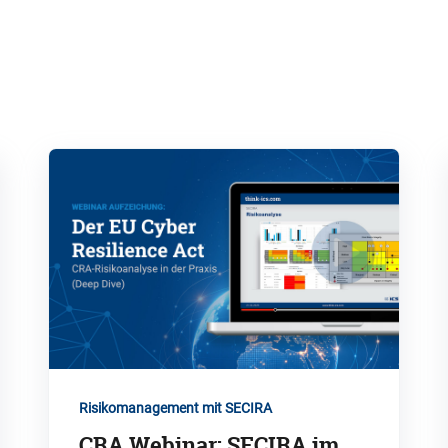
Risikomanagement mit SECIRA
CRA Webinar: SECIRA im