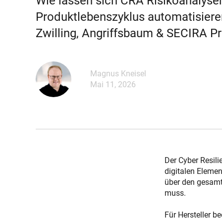
Wie lassen sich CRA Risikoanalys
Produktlebenszyklus automatisieren?
Zwilling, Angriffsbaum & SECIRA Pr
Magnus Kneisel
Mai 11, 2026
Der Cyber Resili
digitalen Elemen
über den gesamt
muss.
Für Hersteller b