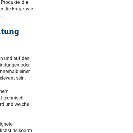
 Produkte, die
er die Frage, wie
.
htung
eln und auf den
bindungen oder
nnerhalb einer
levant sein.
einem
t technisch
ird und welche
eignete
ichst risikoarm