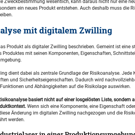
die Zweckbestimmung wesentlich, kann daraus nicht nur eine ne
 sondern ein neues Produkt entstehen. Auch deshalb muss die R
leiben.
alyse mit digitalem Zwilling
as Produkt als digitaler Zwilling beschrieben. Gemeint ist eine st
s Produktes mit seinen Komponenten, Eigenschaften, Schnittstel
kumgebung.
lling dient dabei als zentrale Grundlage der Risikoanalyse. Jed
ften und Sicherheitseigenschaften. Dadurch wird nachvollziehba
 Funktionen und Abhängigkeiten auf die Risikolage auswirken.
 Risikoanalyse basiert nicht auf einer losgelösten Liste, sondern
oduktkontext.
Wenn sich eine Komponente, eine Eigenschaft ode
 diese Änderung im digitalen Zwilling nachgezogen und die Risi
ührt werden.
Industrielaser in einer Produktionsumgebun