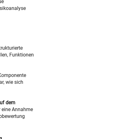
ue
isikoanalyse
rukturierte
len, Funktionen
e Komponente
r, wie sich
 auf dem
r eine Annahme
kobewertung
g