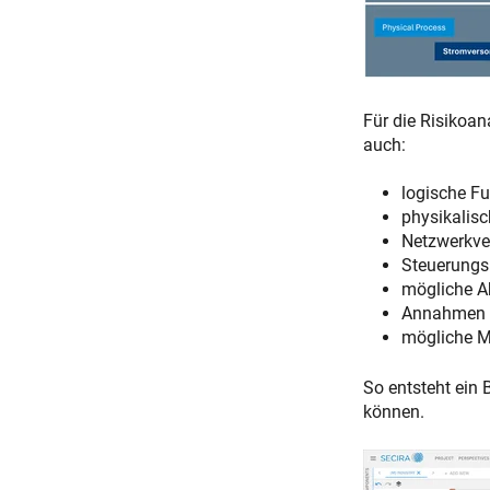
Für die Risikoana
auch:
logische F
physikalis
Netzwerkve
Steuerung
mögliche A
Annahmen 
mögliche M
So entsteht ein 
können.