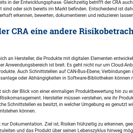
eits in der Entwicklungsphase. Gleichzeitig betrifft der CRA auch
lt sind oder sich bereits im Markt befinden. Entscheidend ist dah
erhaft erkennen, bewerten, dokumentieren und reduzieren lassen
er CRA eine andere Risikobetrac
sich an Hersteller, die Produkte mit digitalen Elementen entwick
Der Anwendungsbereich ist breit. Es geht nicht nur um Cloud-An
rodukte. Auch Schnittstellen auf CAN-Bus-Ebene, Verbindungen i
sanlage oder Abhängigkeiten in Software-Bibliotheken können re
 sich der Blick von einer einmaligen Produktbewertung hin zu 
 Risikomanagement. Hersteller müssen verstehen, wie ihr Produk
lche Schnittstellen es besitzt, in welcher Umgebung es genutzt w
entstehen können.
t nur Dokumentation. Ziel ist, Risiken frühzeitig zu erkennen, ge
eiten und das Produkt über seinen Lebenszyklus hinweg mögl