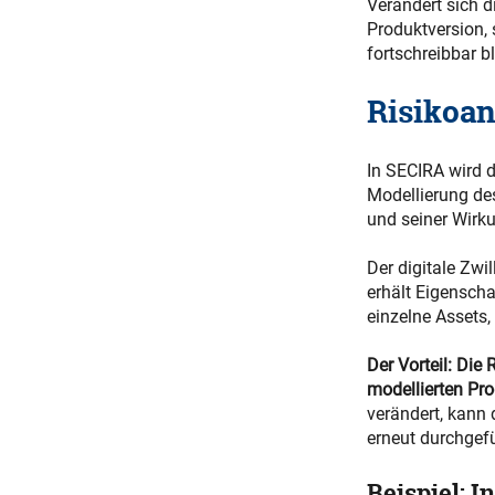
Verändert sich 
Produktversion,
fortschreibbar b
Risikoan
In SECIRA wird d
Modellierung de
und seiner Wir
Der digitale Zwi
erhält Eigenscha
einzelne Assets,
Der Vorteil: Die
modellierten Pr
verändert, kann
erneut durchgef
Beispiel: 