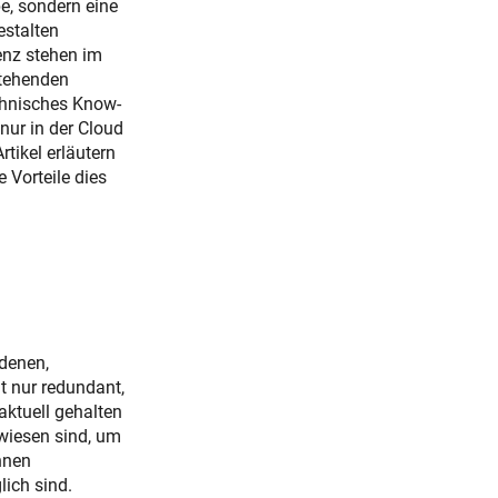
pe, sondern eine
estalten
ienz stehen im
stehenden
echnisches Know-
nur in der Cloud
tikel erläutern
 Vorteile dies
edenen,
t nur redundant,
aktuell gehalten
ewiesen sind, um
nnen
lich sind.