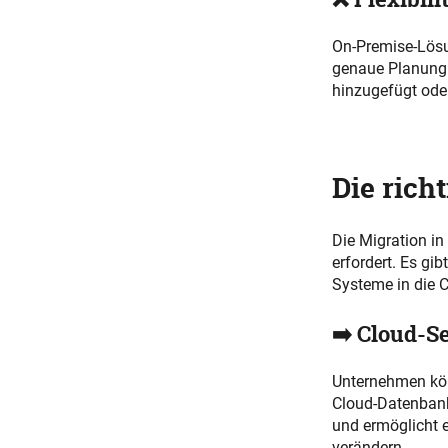
On-Premise-Lösun
genaue Planung u
hinzugefügt oder
Die rich
Die Migration in
erfordert. Es gi
Systeme in die C
➡️ Cloud-S
Unternehmen kön
Cloud-Datenbanke
und ermöglicht e
verändern.