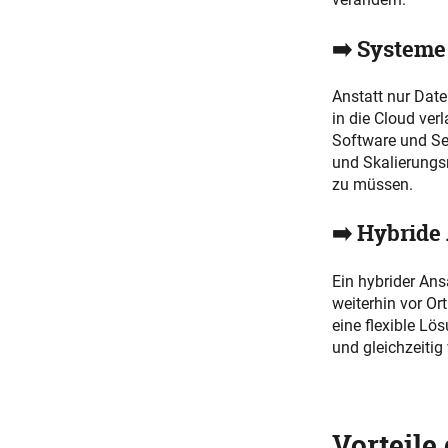
➡️ Systeme 
Anstatt nur Dat
in die Cloud ver
Software und Ser
und Skalierungs
zu müssen.
➡️ Hybride
Ein hybrider An
weiterhin vor Or
eine flexible Lö
und gleichzeitig 
Vorteile