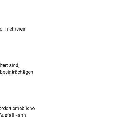
vor mehreren
ert sind,
 beeinträchtigen
rdert erhebliche
 Ausfall kann