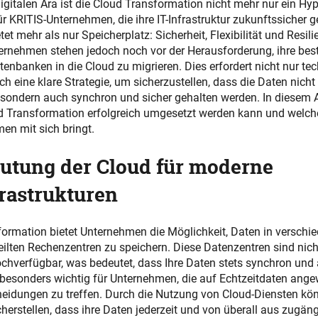
digitalen Ära ist die Cloud Transformation nicht mehr nur ein Hy
r KRITIS-Unternehmen, die ihre IT-Infrastruktur zukunftssicher g
tet mehr als nur Speicherplatz: Sicherheit, Flexibilität und Resil
ternehmen stehen jedoch noch vor der Herausforderung, ihre be
nbanken in die Cloud zu migrieren. Dies erfordert nicht nur t
h eine klare Strategie, um sicherzustellen, dass die Daten nicht 
sondern auch synchron und sicher gehalten werden. In diesem Ar
ud Transformation erfolgreich umgesetzt werden kann und welche
men mit sich bringt.
utung der Cloud für moderne
rastrukturen
ormation bietet Unternehmen die Möglichkeit, Daten in verschi
eilten Rechenzentren zu speichern. Diese Datenzentren sind nich
hverfügbar, was bedeutet, dass Ihre Daten stets synchron und 
 besonders wichtig für Unternehmen, die auf Echtzeitdaten ang
eidungen zu treffen. Durch die Nutzung von Cloud-Diensten kö
erstellen, dass ihre Daten jederzeit und von überall aus zugäng