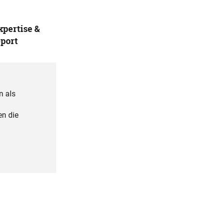
Expertise &
port
n als
en die