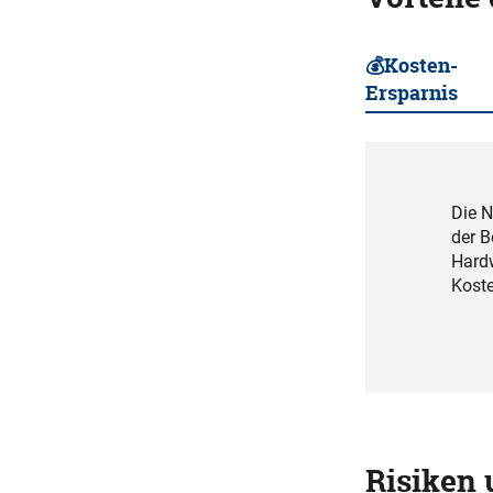
💰Kosten-
Ersparnis
Die N
der B
Hardw
Koste
Risiken