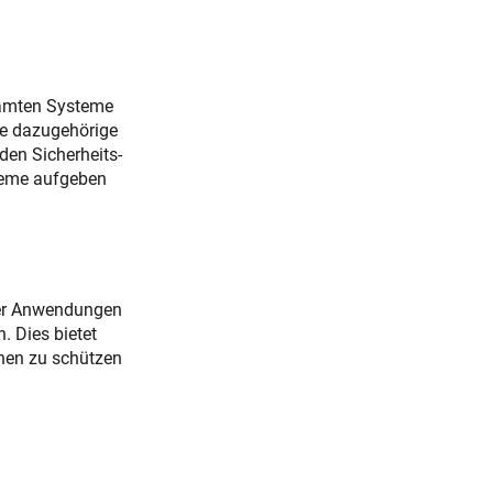
samten Systeme
ie dazugehörige
den Sicherheits-
steme aufgeben
der Anwendungen
. Dies bietet
onen zu schützen