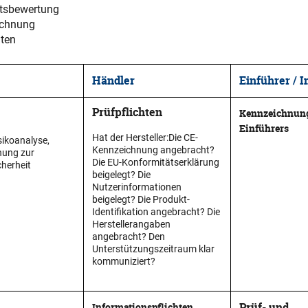
tsbewertung
ichnung
hten
Händler
Einführer / 
Prüfpflichten
Kennzeichnung
Einführers
Hat der Hersteller:Die CE-
sikoanalyse,
Kennzeichnung angebracht?
ung zur
Die EU-Konformitätserklärung
herheit
beigelegt?
​
Die
Nutzerinformationen
beigelegt?
​
Die Produkt-
Identifikation angebracht?
​
Die
Herstellerangaben
angebracht?
​
Den
Unterstützungszeitraum klar
kommuniziert?
Prüf- und
Informationspflichten