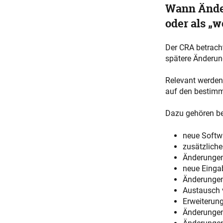
Wann Ände
oder als „w
Der CRA betracht
spätere Änderun
Relevant werden
auf den bestim
Dazu gehören be
neue Softw
zusätzliche
Änderungen
neue Einga
Änderunge
Austausch
Erweiterun
Änderungen