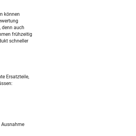
en können
Bewertung
, denn auch
hmen frühzeitig
ukt schneller
e Ersatzteile,
üssen:
se Ausnahme