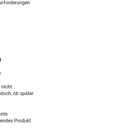
 Anforderungen
n
.
 nicht
edoch, ob später
nnte
hendes Produkt