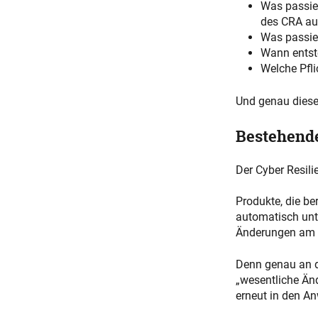
Was passier
des CRA au
Was passie
Wann entst
Welche Pfli
Und genau diese
Bestehende
Der Cyber Resil
Produkte, die be
automatisch unte
Änderungen am 
Denn genau an d
„wesentliche Än
erneut in den A