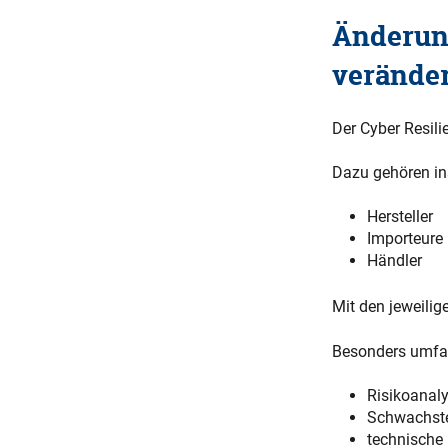
Änderun
verände
Der Cyber Resili
Dazu gehören in
Hersteller
Importeure
Händler
Mit den jeweilig
Besonders umfan
Risikoanal
Schwachst
technische