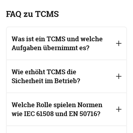
FAQ zu TCMS
Was ist ein TCMS und welche
Aufgaben übernimmt es?
Das Train Control Management System (TCMS) ist
die zentrale Datendrehscheibe moderner Züge. Es
Wie erhöht TCMS die
vernetzt und steuert sicherheitskritische Subsysteme
Sicherheit im Betrieb?
wie Antrieb, Bremse und Klimaregelung, sorgt für
Echtzeit-Überwachung und ermöglicht eine
koordinierte Reaktion bei Fehlern.
Durch redundante Architektur, kontinuierliche
Sensordatenüberwachung, automatisierte
Welche Rolle spielen Normen
Fehlererkennung und definierte Notfallmaßnahmen.
wie IEC 61508 und EN 50716?
So bleiben kritische Funktionen auch bei
Teilausfällen verfügbar und Risiken werden früh
sichtbar.
Sie definieren Anforderungen an funktionale