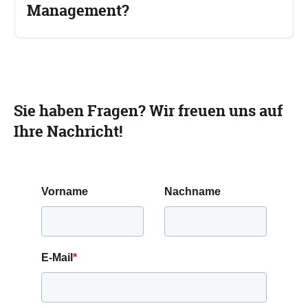
Management?
Ein Digitaler Zwilling bildet Systeme, Assets und ihre
Verbindungen virtuell ab. So lassen sich
Bedrohungsszenarien und Angriffspfade
realitätsnah simulieren und bewerten.
Sie haben Fragen? Wir freuen uns auf
Ihre Nachricht!
Vorname
Nachname
E-Mail
*